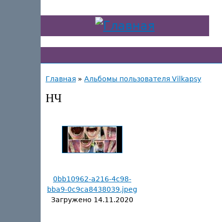
Главная
»
Альбомы пользователя Vilkapsy
НЧ
0bb10962-a216-4c98-
bba9-0c9ca8438039.jpeg
Загружено
14.11.2020