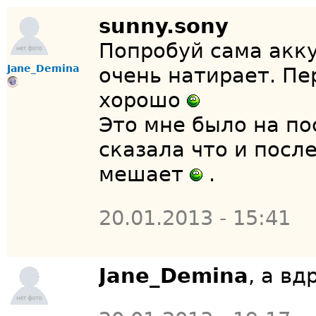
sunny.sony
Попробуй сама акку
Jane_Demina
очень натирает. Пе
хорошо
Это мне было на по
сказала что и пос
мешает
.
20.01.2013 - 15:41
Jane_Demina
, а в