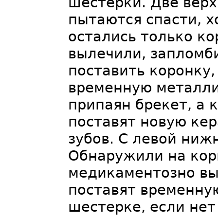
шестерки. Две верх
пытаются спасти, х
остались только к
вылечили, запломби
поставить коронку,
временную металли
припаян брекет, а 
поставят новую ке
зубов. С левой ниж
Обнаружили на корн
медикаментозно выл
поставят временную
шестерке, если нет 