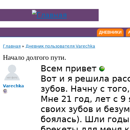
ДНЕВНИКИ
Главная
»
Дневник пользователя Varechka
Начало долгого пути.
Всем привет
Вот и я решила рас
Varechka
зубов. Начну с того
Мне 21 год, лет с 
своих зубов и безу
боялась). Шли годы
брекеты для меня к