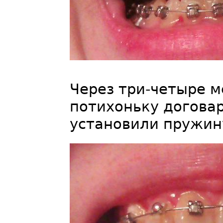
Через три-четыре м
потихоньку догова
установили пружин