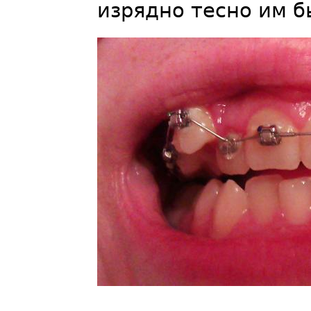
изрядно тесно им б