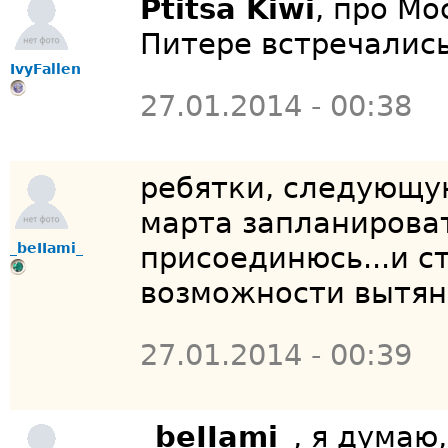
Ptitsa Kiwi
, про Мо
Питере встречались
IvyFallen
27.01.2014 - 00:38
ребятки, следующу
марта запланироват
_beIIami_
присоединюсь...и с
возможности вытян
27.01.2014 - 00:39
_beIIami_
, я думаю