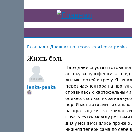
Главная
»
Дневник пользователя lenka-penka
Жизнь боль
Пару дней спустя я готова по
аптеку за нурофеном, а то вд
лысых чертей и гречу. Я купи
Через час-полтора на прогулк
lenka-penka
справилась с картофельными в
больно, сколько из-за надкус
пор. И меня это злит и сильн
натирать щеки - залепилась в
Спустя сутки между резцами 
дня у меня менялось произноше
нижняя теперь сама по себе в