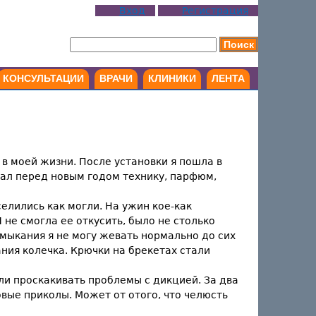
Вход
Регистрация
КОНСУЛЬТАЦИИ
ВРАЧИ
КЛИНИКИ
ЛЕНТА
 в моей жизни. После установки я пошла в
упал перед новым годом технику, парфюм,
селились как могли. На ужин кое-как
 не смогла ее откусить, было не столько
 смыкания я не могу жевать нормально до сих
ания колечка. Крючки на брекетах стали
ли проскакивать проблемы с дикцией. За два
ковые приколы. Может от отого, что челюсть