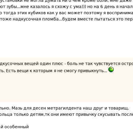
установки не могла думать ни о чем кроме боли, мне даже
ют зубы...мне казалось я схожу с ума))) но на 6 день я нач
о тогда этих кубиков как у вас может поэтому я воспринимал
 тоже надкусочная пломба...будем вместе пытаться это пер
адкусочных вещей один плюс - боль не так чувствуется остр
ь. Есть вещи к которым я не смогу привыкнуть...
льно. Мазь для десен метрагилдента наш друг и товарищ.
кольца только детям,тк они имеют привычку скусывать посл
чай особенный