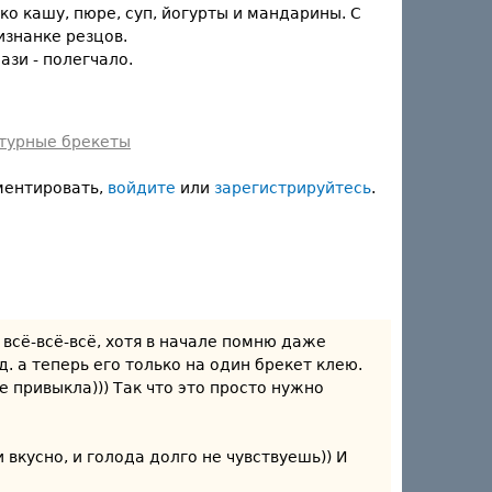
ко кашу, пюре, суп, йогурты и мандарины. С
изнанке резцов.
ази - полегчало.
турные брекеты
ментировать,
войдите
или
зарегистрируйтесь
.
м всё-всё-всё, хотя в начале помню даже
д. а теперь его только на один брекет клею.
е привыкла))) Так что это просто нужно
и вкусно, и голода долго не чувствуешь)) И