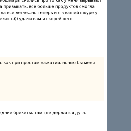
 кошмары снились про то как у меня вырывают
ала привыкать, все больше продуктов смогла
а все легче...но теперь и я в вашей шкуре у
ежить))) удачи вам и скорейшего
о, как при простом нажатии, ночью бы меня
едние брекеты, там где держится дуга.