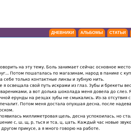
ДНЕВНИКИ
АЛЬБОМЫ
СТАТЬИ
говорить на эту тему. Боль занимает сейчас основное место
руг... Потом пошаталась по магазинам, народ в панике с к
ла себе только контактные линзы и зубную нить.
е я освещала свой путь искрами из глаз. Зубы и брекеты ве
арениками, а вот долька шоколада меня довела до слез. Я
очной ерунды на резцах зубы не смыкались. Из-за отсутвия
о печалит. Потом меня достала опухшая десна, после надев
оском.
появилась миллиметровая щель, десна успокоилась, но ста
ние с, ш, щ, р, ться и тса, ц, цать. Каждый час новые зву
 другом прикусе, а я много говорю на работе.