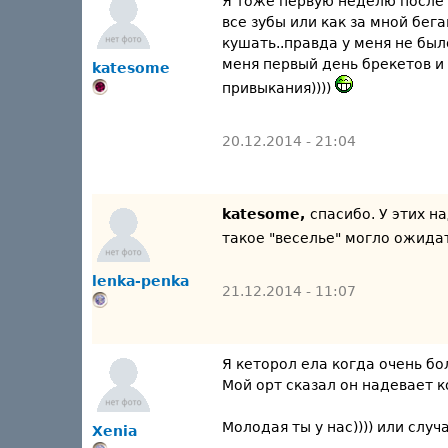
Я тоже первую неделю после 
все зубы или как за мной бега
кушать..правда у меня не был
меня первый день брекетов и
katesome
привыкания))))
20.12.2014 - 21:04
katesome,
спасибо. У этих н
такое "веселье" могло ожидат
lenka-penka
21.12.2014 - 11:07
Я кеторол ела когда очень бо
Мой орт сказал он надевает 
Молодая ты у нас)))) или слу
Xenia