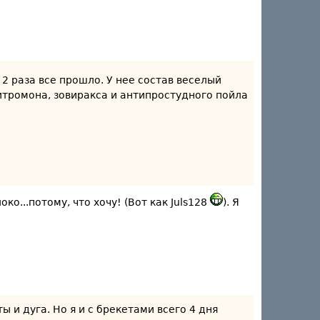
 2 раза все прошло. У нее состав веселый
цитромона, зовиракса и антипростудного пойла
о...потому, что хочу! (Вот как Juls128
). Я
ы и дуга. Но я и с брекетами всего 4 дня