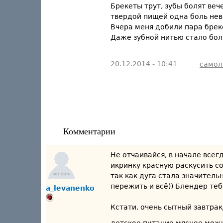
Брекеты трут, зубы болят веч
твердой пищей одна боль нев
Вчера меня добили пара бреке
Даже зубной нитью стало боль
20.12.2014 - 10:41
самол
Комментарии
Не отчаивайся, в начале всегд
икринку красную раскусить со
так как дуга стала значитель
пережить и всё)) Блендер теб
a_levanenko
Кстати. очень сытный завтрак/