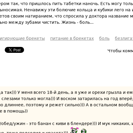
ером так, что пришлось пить табетки наночь. Есть могу толь
ыносимая. Ненавижу эти болючие кольца и кубики лего на 
тов своим натиранием, что спросила у доктора название м
но между зубами чистить. Жизнь - боль...
игирующие брекеты
питание в брекетах
боль
безлига
Чтобы ком
а так))) У меня всего 18-й день, а я уже и орехи грызла и е
 слезами только могла))) И воском затарилась на год вперё
но длиннее, поэтому и режет сильно))) А в остальном вообщ
е в помощь))
обед/ужин - это банан с киви в блендере))) И мук никаких, 