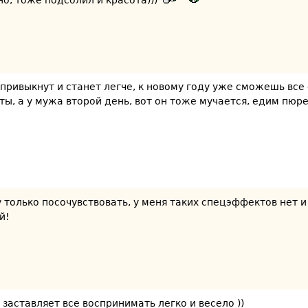
о, тоже подсолил и красота)))
и привыкнут и станет легче, к новому году уже сможешь все 
ты, а у мужа второй день, вот он тоже мучается, едим пюр
 только посочувствовать, у меня таких спецэффектов нет 
й!
 заставляет все воспринимать легко и весело ))