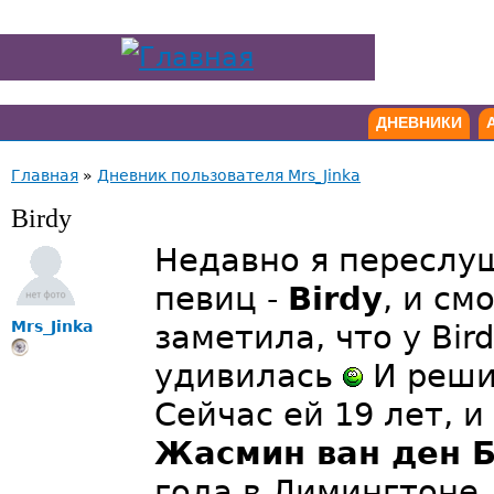
ДНЕВНИКИ
Главная
»
Дневник пользователя Mrs_Jinka
Birdy
Недавно я переслу
певиц -
Birdy
, и см
Mrs_Jinka
заметила, что у Bi
удивилась
И решил
Сейчас ей 19 лет, и
Жасмин ван ден 
года в Лимингтоне.