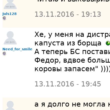
13.11.2016 - 19:13
Juls128
Хе, у меня на дист
капуста из борща
Need_for_smile
А теперь БС постав
Федор, вдвое боль
коровы запасем" )))
13.11.2016 - 19:45
а я долго не могла