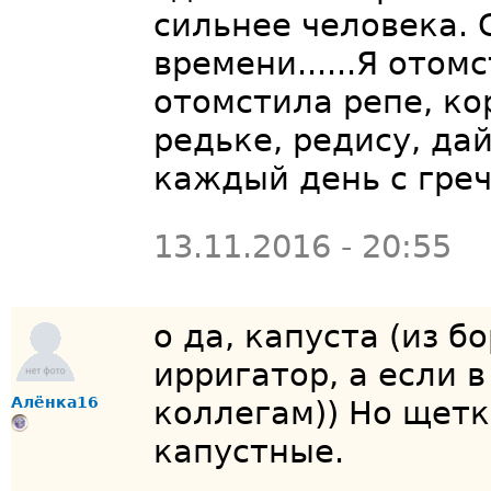
сильнее человека. 
времени......Я отом
отомстила репе, ко
редьке, редису, да
каждый день с гре
13.11.2016 - 20:55
о да, капуста (из б
ирригатор, а если в
Алёнка16
коллегам)) Но щетк
капустные.