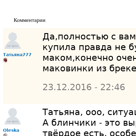
Комментарии
Да,полностью с ва
купила правда не б
Татьяна777
маком,конечно оче
маковинки из брекет
23.12.2016 - 22:46
Татьяна
, ооо, ситу
А блинчики - это в
Oleska
твёрдое есть, особ