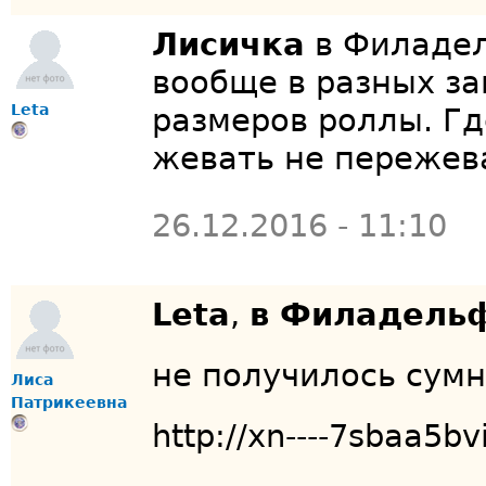
Лисичка
в Филадел
вообще в разных з
Leta
размеров роллы. Где
жевать не пережева
26.12.2016 - 11:10
Leta
,
в Филадельф
не получилось сумн
Лиса
Патрикеевна
http://xn----7sbaa5b