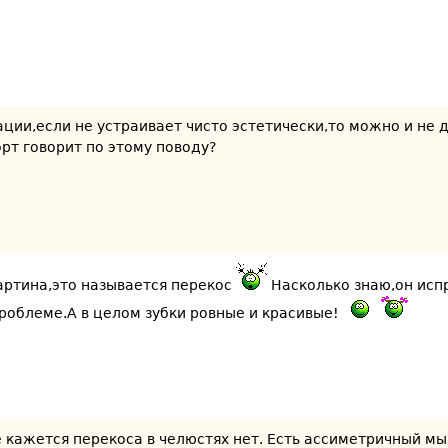
ции,если не устраивает чисто эстетически,то можно и не 
рт говорит по этому поводу?
артина,это называется перекос
Насколько знаю,он испр
проблеме.А в целом зубки ровные и красивые!
е кажется перекоса в челюстях нет. Есть ассиметричный мы