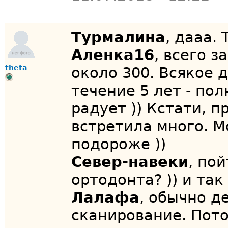
Турмалина
, дааа.
Аленка16
, всего 
theta
около 300. Всякое 
течение 5 лет - пол
радует )) Кстати, 
встретила много. М
подороже ))
Север-навеки
, по
ортодонта? )) и та
Лалафа
, обычно д
сканирование. Пото