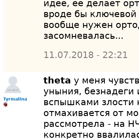
идее, ее делает орт
вроде бы ключевой 
вообще нужен ортод
засомневалась...
11.07.2018 - 22:21
theta
у меня чувст
уныния, безнадеги 
Tyrmalina
вспышками злости к
отмахивается от мо
рассмотрела - на Н
конкретно ввалилас