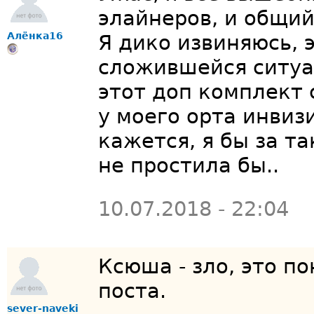
элайнеров, и общий
Алёнка16
Я дико извиняюсь, 
сложившейся ситуац
этот доп комплект 
у моего орта инвиз
кажется, я бы за т
не простила бы..
10.07.2018 - 22:04
Ксюша - зло, это п
поста.
sever-naveki