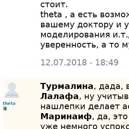
стоит.
theta , а есть возм
вашему доктору и 
моделирования и.т.
уверенность, а то 
12.07.2018 - 18:49
Турмалина
, дада,
Лалафа
, ну учиты
theta
нашлепки делает асс
Маринаиф
, да, эт
уже немного успок