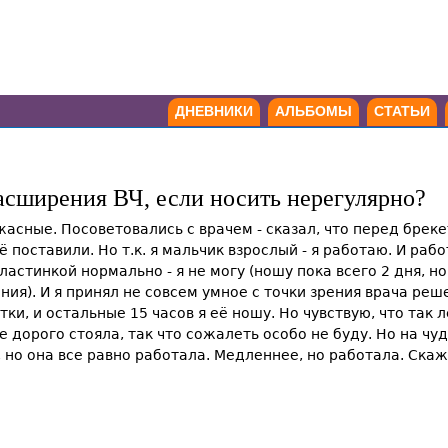
ДНЕВНИКИ
АЛЬБОМЫ
СТАТЬИ
расширения ВЧ, если носить нерегулярно?
жасные. Посоветовались с врачем - сказал, что перед брек
её поставили. Но т.к. я мальчик взрослый - я работаю. И ра
ластинкой нормально - я не могу (ношу пока всего 2 дня, но 
ия). И я принял не совсем умное с точки зрения врача реше
утки, и остальные 15 часов я её ношу. Но чувствую, что так 
е дорого стояла, так что сожалеть особо не буду. Но на чуд
 но она все равно работала. Медленнее, но работала. Скаж