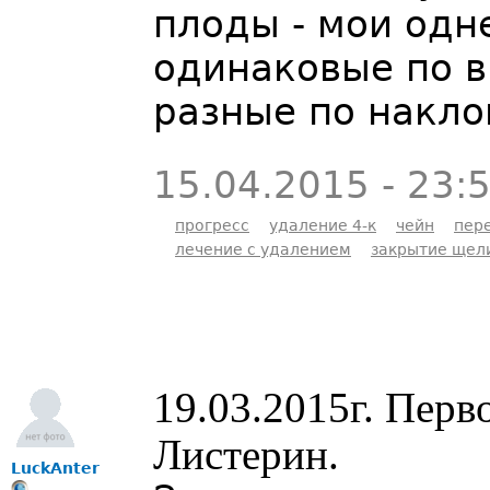
плоды - мои одн
одинаковые по в
разные по накло
15.04.2015 - 23:
прогресс
удаление 4-к
чейн
пер
лечение с удалением
закрытие щел
19.03.2015г. Пер
Листерин.
LuckAnter