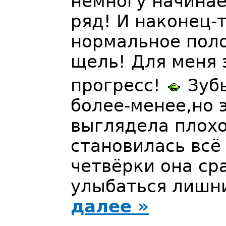
немногу начинае
ряд! И наконец-
нормальное пол
щель! Для меня 
прогресс!
Зубы
более-менее,но 
выглядела плохо
становилась всё
четвёрки она сра
улыбаться лишни
далее »