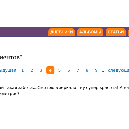
ДНЕВНИКИ
АЛЬБОМЫ
СТАТЬИ
иентов"
дыдущая
1
2
3
4
5
6
7
8
9
…
следующа
ой такая забота....Смотрю в зеркало - ну супер красота! А
имметрия?