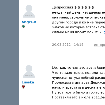
Депрессия:((((((((((((((((
неудачный день, неудачная не
она меня, сволочь не отпуска
Angel-A
другом городе и ко мне перее
знакомые которые встречаются
сильно меня любит мой МЧ?
20.03.2012 - 14:19
истор
Вот как то так это все и был
Что-то захотелось поделитьс
чудесная штука небный расшир
Liisska
Проносила я аппарат Дерихсв
начали врастать в десна,а ег
Ну вот то,что было и то,что е
Поставили его в июле 2011,б