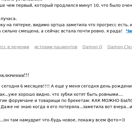
ше чем первый, который продлился минут 10, что было очен
олучаса.
ку на пятерке, видимо ортша заметила что прогресс есть, 
 сильно смещена, а сейчас встала почти ровно. я рада!
Чи
есс в лечении
истории пациентов
Damon Q
Damon Cle
иключения!!!
 сегодня 6 месяцев!!!! А еще у меня сегодня день рождени
ак...уже хорошо видно, что зубки хотят быть ровными....
рогие форумчане и товарищи по брекетам: КАК МОЖНО БЫ
 Даже не знаю когда я его потеряла...заметила вот вчера..
...он там намудрит что-будь новое, покажу всем фото=))