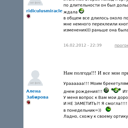
по длительности он был доль
ridiculusmiracle
ждала
в общем все длилось около п
мне немного переклеили кноп
изменения))) раньше она была
16.02.2012 - 22:39
прогр
Нам полгода!!! И все мои пр
Ураааааа!!! Моим брекетулям
Алена
днем рождения!!!
Ит
Забирова
У меня вопрос к Вам мои до
И НЕ ЗАМЕТИТЬ?! Я смогла!!!!
в понедельник=))
Ладно, схожу к своему ортику