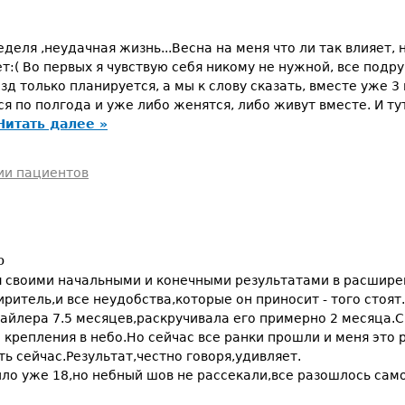
деля ,неудачная жизнь...Весна на меня что ли так влияет, 
ет:( Во первых я чувствую себя никому не нужной, все подр
зд только планируется, а мы к слову сказать, вместе уже 3 
 по полгода и уже либо женятся, либо живут вместе. И тут 
Читать далее »
ии пациентов
о
я своими начальными и конечными результатами в расшире
итель,и все неудобства,которые он приносит - того стоят.
айлера 7.5 месяцев,раскручивала его примерно 2 месяца.
о крепления в небо.Но сейчас все ранки прошли и меня это 
сть сейчас.Результат,честно говоря,удивляет.
ыло уже 18,но небный шов не рассекали,все разошлось сам