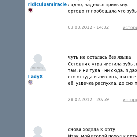
ridiculusmiracle
ладно, надеюсь привыкну.
ортодонт пообещала что зубы
03.03.2012 - 14:32
истор
чуть не осталась без языка
Сегодня с утра чистила зубы,
там, и ни туда - ни сюда, я д
LadyX
его оттуда вызволять, в итог
её, уздечка распухла, до сих
28.02.2012 - 20:59
истор
снова ходила к орту
Итак, мой второй поход к орту