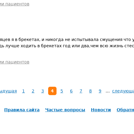
ии пациентов
яцев я в брекетах, и никогда не испытывала смущения что у
дь лучше ходить в брекетах год или два,чем всю жизнь сте
ии пациентов
дыдущая
1
2
3
4
5
6
7
8
9
…
следующа
Правила сайта
Частые вопросы
Новости
Обратн