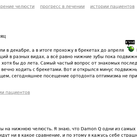
рение челюсти
прогресс в лечении
истории пациентов
сяц
ли в декабре, а в итоге прохожу в брекетах до апреля
ций в разных видах, а всё равно нижние зубы пока подвиж
 хотя бы до лета. Самый частый вопрос от знакомых послед
ь вечно ходить с брекетами. Вот и открылся минус подвижны
бщем, сегодняшнее посещение ортодонта оптимизма не при
ии пациентов
ы на нижнюю челюсть. Я знаю, что Damon Q одни из самых м
 идут ни в какое сравнение, и по этому я кажусь себе страш