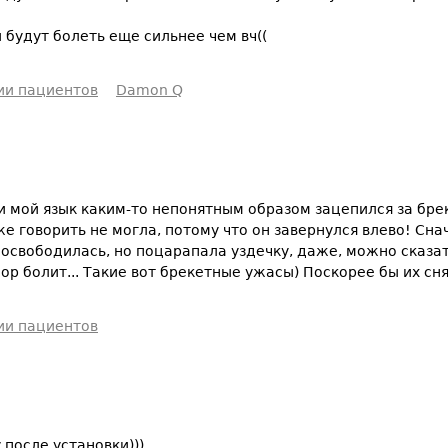
 будут болеть еще сильнее чем вч((
ии пациентов
Damon Q
 и мой язык каким-то непонятным образом зацепился за бре
аже говорить не могла, потому что он завернулся влево! Сна
е освободилась, но поцарапала уздечку, даже, можно сказат
 пор болит... Такие вот брекетные ужасы) Поскорее бы их сн
ии пациентов
 после установки)))