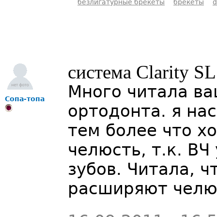
безлигатурные брекеты
брекеты
система Clarity S
Много читала ва
Сопа-топа
ортодонта. я на
тем более что х
челюсть, т.к. ВЧ
зубов. Читала, 
расширяют челю