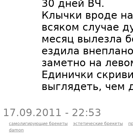
30 дней ВЧ.
Клычки вроде н
всяком случае д
месяц вылезла б
ездила внеплано
заметно на левом
Единички скриви
выглядеть, чем 
17.09.2011 - 22:53
самолигирующие брекеты
эстетические брекеты
п
damon