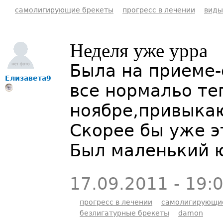
самолигирующие брекеты
прогресс в лечении
виды
Неделя уже урра
Была на приеме-
Елизавета9
все нормальо те
ноябре,привыкаю
Скорее бы уже э
Был маленький 
17.09.2011 - 19:
прогресс в лечении
самолигирующи
безлигатурные брекеты
damon