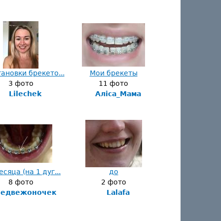
ановки брекето...
Мои брекеты
3 фото
11 фото
Lilechek
Аліса_Мама
есяца (на 1 дуг...
до
8 фото
2 фото
едвежоночек
Lalafa