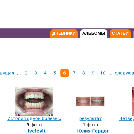
ДНЕВНИКИ
АЛЬБОМЫ
СТАТЬИ
ыдущая
…
2
3
4
5
6
7
8
9
10
…
следующ
История одной болезн...
результат
Четвер
5 фото
1 фото
ivelevit
Юлия Герцог