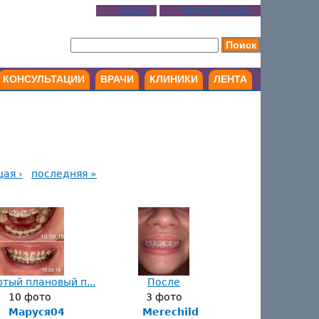
Вход
Регистрация
КОНСУЛЬТАЦИИ
ВРАЧИ
КЛИНИКИ
ЛЕНТА
ая ›
последняя »
тый плановый п...
После
10 фото
3 фото
Маруся04
Merechild