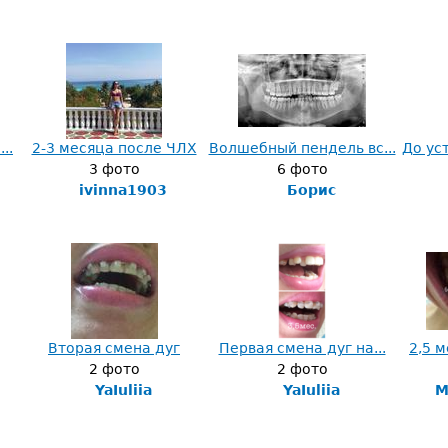
..
2-3 месяца после ЧЛХ
Волшебный пендель вс...
До уст
3 фото
6 фото
ivinna1903
Борис
Вторая смена дуг
Первая смена дуг на...
2,5 м
2 фото
2 фото
YaIuliia
YaIuliia
М