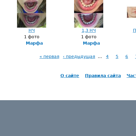
НЧ
1,3 НЧ
П
1 фото
1 фото
Марфа
Марфа
« первая
‹ предыдущая
…
4
5
6
О сайте
Правила сайта
Час