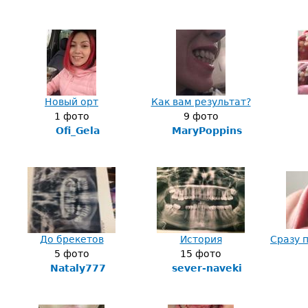
Новый орт
Как вам результат?
1 фото
9 фото
Ofi_Gela
MaryPoppins
До брекетов
История
Сразу п
5 фото
15 фото
Nataly777
sever-naveki