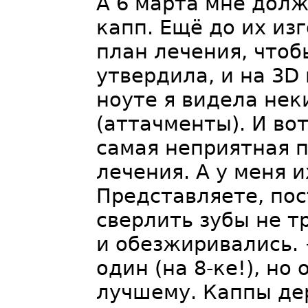
А 6 марта мне дол
капп. Ещё до их из
план лечения, чтоб
утвердила, и на 3D
ноуте я видела нек
(аттачменты). И во
самая неприятная п
лечения. А у меня и
Представляете, пос
сверлить зубы не т
и обезжиривались. 
один (на 8-ке!), но
лучшему. Каппы де