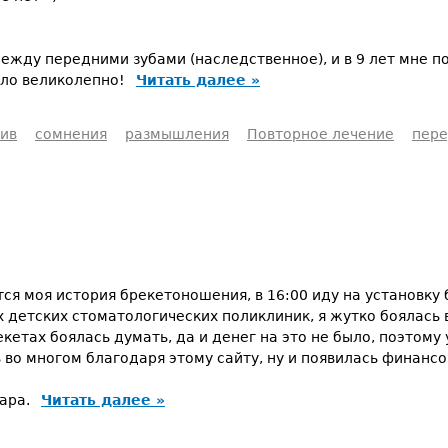
между передними зубами (наследственное), и в 9 лет мне п
тало великолепно!
Читать далее »
ив
сомнения
размышления
Повторное лечение
пере
ся моя история брекетоношения, в 16:00 иду на установку 
 детских стоматологических поликлиник, я жутко боялась в
рекетах боялась думать, да и денег на это не было, поэтому
ь во многом благодаря этому сайту, ну и появилась финан
мара.
Читать далее »