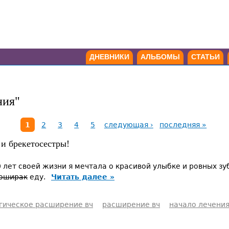
ДНЕВНИКИ
АЛЬБОМЫ
СТАТЬИ
ния"
1
2
3
4
5
следующая ›
последняя »
 и брекетосестры!
 лет своей жизни я мечтала о красивой улыбке и ровных зу
оширак
еду.
Читать далее »
гическое расширение вч
расширение вч
начало лечени