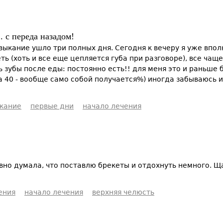
 с переда назадом!
ривыкание ушло три полных дня. Сегодня к вечеру я уже впо
ь (хоть и все еще цепляется губа при разговоре), все чаще
зубы после еды: постоянно есть!! для меня это и раньше 
 40 - вообще само собой получается%) иногда забываюсь и 
кание
первые дни
начало лечения
ивно думала, что поставлю брекеты и отдохнуть немного. Щ
ения
начало лечения
верхняя челюсть