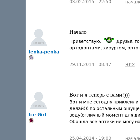
03.02.2015 - 22:50
начал
Начало
Приветствую.
Друзья, г
ортодонтами, хирургом, орт
lenka-penka
29.11.2014 - 08:47
ЧЛХ
Вот и я теперь с вами!)))
Вот и мне сегодня приклеили 
делай))) по остальным ощущен
Ice Girl
воду(отличный момент для ди
Обошла все аптеки не могу н
25.04.2014 - 19:00
начал