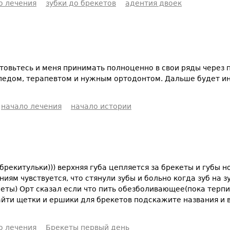
о лечения
зубки до брекетов
адентия двоек
отовьтесь и меня принимать полноценно в свои ряды через 
опедом, терапевтом и нужным ортодонтом. Дальше будет и
начало лечения
начало истории
брекитульки))) верхняя губа цепляется за брекеты и губы н
иям чувствуется, что стянули зубы и больно когда зуб на з
еты) Орт сказал если что пить обезболивающее(пока терпи
айти щетки и ершики для брекетов подскажите названия и 
о лечения
Брекеты первый день