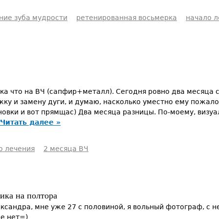
ние зуба мудрости
ретенированная восьмерка
начало л
ка что на ВЧ (сапфир+металл). Сегодня ровно два месяца 
жку и замену дуги, и думаю, насколько уместно ему пожало
новки и вот прямщас) Два месяца разницы. По-моему, визуа
Читать далее »
о лечения
2 месяца ВЧ
дика на полтора
ксандра, мне уже 27 с половиной, я вольный фотограф, с 
же нет=)