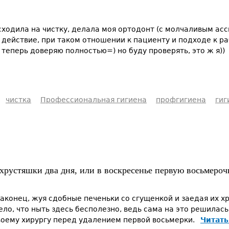
 сходила на чистку, делала моя ортодонт (с молчаливым асс
 действие, при таком отношении к пациенту и подходе к р
 теперь доверяю полностью=) но буду проверять, это ж я))
чистка
Профессиональная гигиена
профгигиена
гиг
 хрустяшки два дня, или в воскресенье первую восьмероч
 наконец, жуя сдобные печеньки со сгущенкой и заедая их
ло, что ныть здесь бесполезно, ведь сама на это решилась
воему хирургу перед удалением первой восьмерки.
Читать