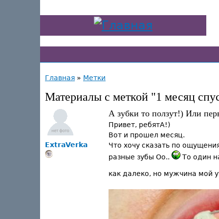
Главная
»
Метки
Материалы с меткой "1 месяц спу
А зубки то ползут!) Или пер
Привет, ребятА!)
Вот и прошел месяц.
ExtraVerka
Что хочу сказать по ощущения
разные зубы Оо..
То один н
как далеко, но мужчина мой 