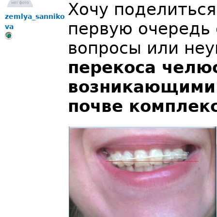
Хочу поделиться
zemlya_sanniko
первую очередь 
va
вопросы или неу
перекоса челюс
возникающими 
почве комплек