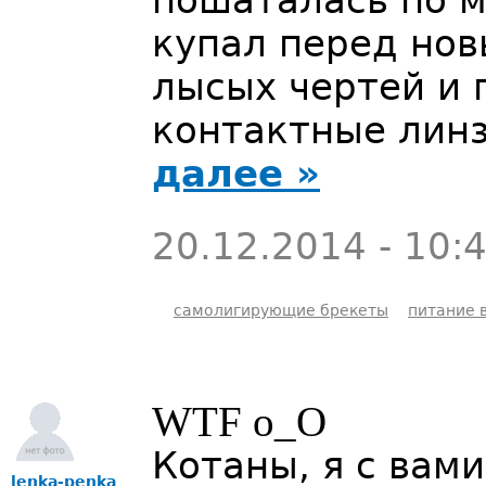
пошаталась по м
купал перед нов
лысых чертей и 
контактные линз
далее »
20.12.2014 - 10:
самолигирующие брекеты
питание 
WTF o_O
Котаны, я с вам
lenka-penka