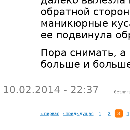
далеко вылезла 
обратной сторо
маникюрные куса
ее подвинула об
Пора снимать, а 
больше и больше
10.02.2014 - 22:37
безлиг
« первая
‹ предыдущая
1
2
3
4