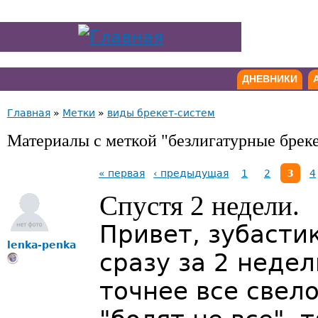
ДНЕВНИКИ
Главная
»
Метки
»
виды брекет-систем
Материалы с меткой "безлигатурные брек
« первая
‹ предыдущая
1
2
3
4
Спустя 2 недели.
Привет, зубасти
lenka-penka
сразу за 2 неде
точнее все свел