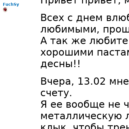
Привет привет, 
FuchSy
Всех с днем влю
любимыми, прощ
А так же любите
хорошими пастам
десны!!
Вчера, 13.02 мн
счету.
Я ее вообще не 
металлическую 
клык, чтобы тре