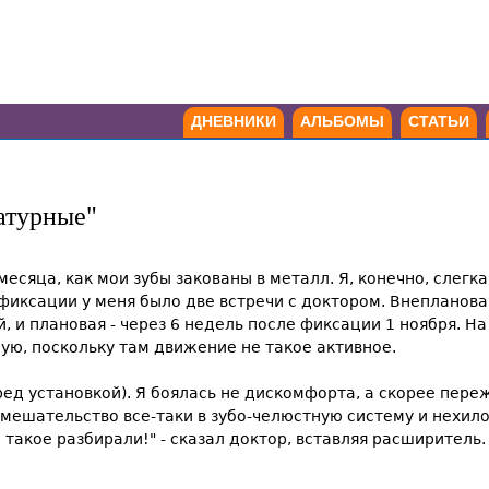
ДНЕВНИКИ
АЛЬБОМЫ
СТАТЬИ
атурные"
месяца, как мои зубы закованы в металл. Я, конечно, слегк
фиксации у меня было две встречи с доктором. Внеплановая
 и плановая - через 6 недель после фиксации 1 ноября. Н
ную, поскольку там движение не такое активное.
д установкой). Я боялась не дискомфорта, а скорее пережи
 вмешательство все-таки в зубо-челюстную систему и нехилое
е такое разбирали!" - сказал доктор, вставляя расширитель