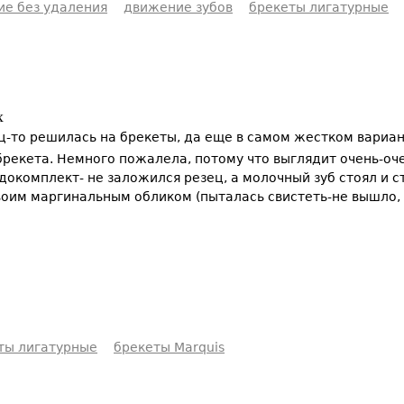
ие без удаления
движение зубов
брекеты лигатурные
х
ец-то решилась на брекеты, да еще в самом жестком вариан
рекета. Немного пожалела, потому что выглядит очень-оче
окомплект- не заложился резец, а молочный зуб стоял и ст
оим маргинальным обликом (пыталась свистеть-не вышло, 
ты лигатурные
брекеты Marquis