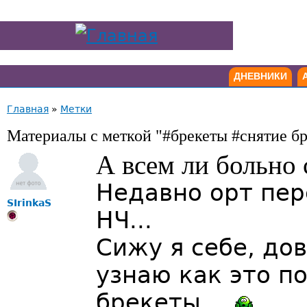
ДНЕВНИКИ
Главная
»
Метки
Материалы с меткой "#брекеты #снятие б
А всем ли больно 
Недавно орт пер
SIrinkaS
НЧ...
Сижу я себе, дов
узнаю как это п
брекеты...