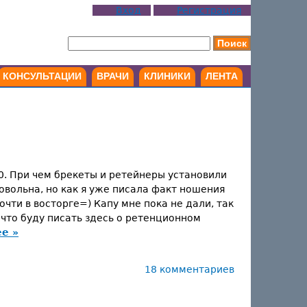
Вход
Регистрация
КОНСУЛЬТАЦИИ
ВРАЧИ
КЛИНИКИ
ЛЕНТА
30. При чем брекеты и ретейнеры установили
овольна, но как я уже писала факт ношения
чти в восторге=) Капу мне пока не дали, так
 что буду писать здесь о ретенционном
ее »
18 комментариев