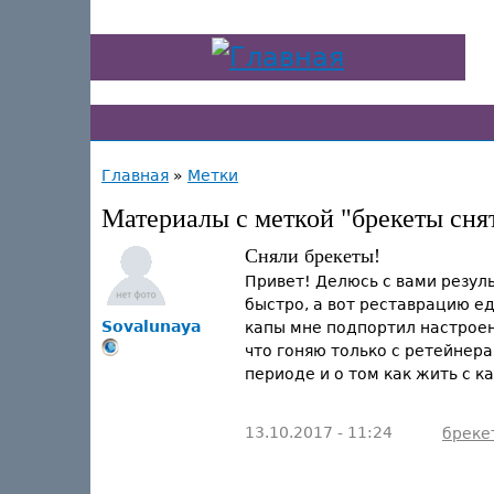
Главная
»
Метки
Материалы с меткой "брекеты сня
Сняли брекеты!
Привет! Делюсь с вами резуль
быстро, а вот реставрацию ед
Sovalunaya
капы мне подпортил настроени
что гоняю только с ретейнер
периоде и о том как жить с к
13.10.2017 - 11:24
бреке