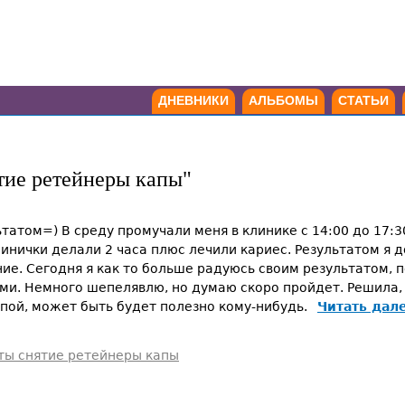
ДНЕВНИКИ
АЛЬБОМЫ
СТАТЬИ
тие ретейнеры капы"
татом=) В среду промучали меня в клинике с 14:00 до 17:
инички делали 2 часа плюс лечили кариес. Результатом я д
е. Сегодня я как то больше радуюсь своим результатом, по
ами. Немного шепелявлю, но думаю скоро пройдет. Решила,
апой, может быть будет полезно кому-нибудь.
Читать дал
ты снятие ретейнеры капы