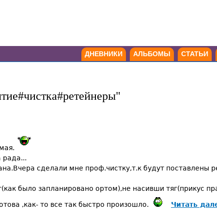
ДНЕВНИКИ
АЛЬБОМЫ
СТАТЬИ
ятие#чистка#ретейнеры"
 мая.
 рада...
на.Вчера сделали мне проф.чистку,т.к будут поставлены ре
(как было запланировано ортом),не насивши тяг(прикус пр
отова ,как- то все так быстро произошло.
Читать дал