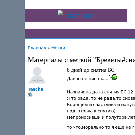
Главная
»
Метки
Материалы с меткой "Брекеты#сн
8 дней до снятия БС
Давно не писала...
Tascha
Назначена дата снятия БС.12
Я то рада, то не рада,то снова
Вообщем и счастлива и напуга
подготовка к снятию)
Непроносивши и полутора лет
то что,морально то я еще не г