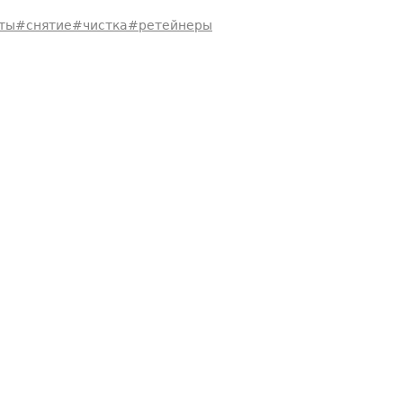
ты#снятие#чистка#ретейнеры