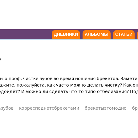
ДНЕВНИКИ
АЛЬБОМЫ
СТАТЬИ
"
ы о проф. чистке зубов во время ношения брекетов. Заметил
жите, пожалуйста, как часто можно делать чистку? Как она
подойдёт? И можно ли сделать что-то типо отбеливания? П
азубов
корресподнетсбрекетами
брекетыэтомодно
бр