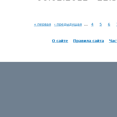
« первая
‹ предыдущая
…
4
5
6
О сайте
Правила сайта
Час