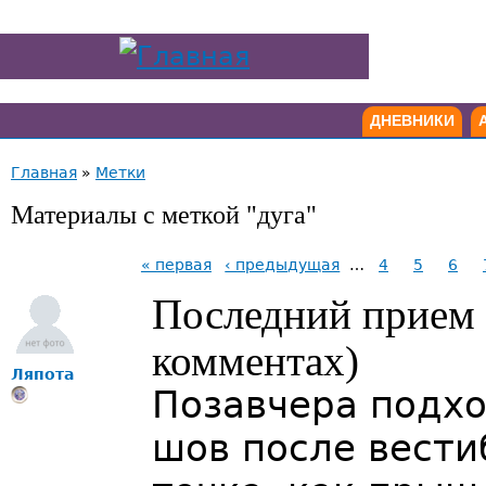
ДНЕВНИКИ
Главная
»
Метки
Материалы с меткой "дуга"
« первая
‹ предыдущая
…
4
5
6
Последний прием 
комментах)
Ляпота
Позавчера подхо
шов после вести