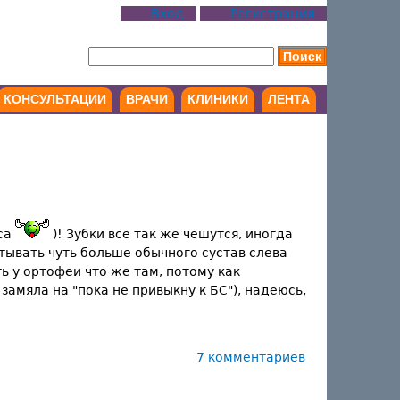
Вход
Регистрация
КОНСУЛЬТАЦИИ
ВРАЧИ
КЛИНИКИ
ЛЕНТА
аса
)! Зубки все так же чешутся, иногда
тывать чуть больше обычного сустав слева
ть у ортофеи что же там, потому как
замяла на "пока не привыкну к БС"), надеюсь,
7 комментариев