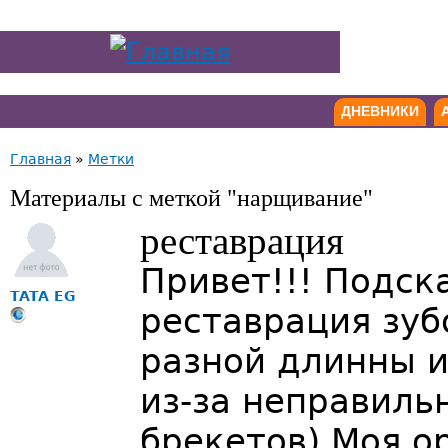
ДНЕВНИКИ
Главная
»
Метки
Материалы с меткой "нарщивание"
реставрация
Привет!!! Подск
TATA EG
реставрация зуб
разной длинны и
из-за неправиль
брекетов) Моя о