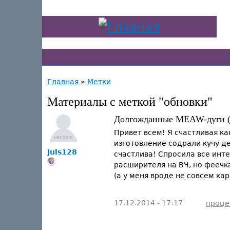
Главная
»
Метки
Материалы с меткой "обновки"
Долгожданные MEAW-дуги (ф
Привет всем! Я счастливая ка
изготовление содрали кучу д
Juls128
счастлива! Спросила все инт
расширителя на ВЧ, но феечка
(а у меня вроде не совсем кар
17.12.2014 - 17:17
проце