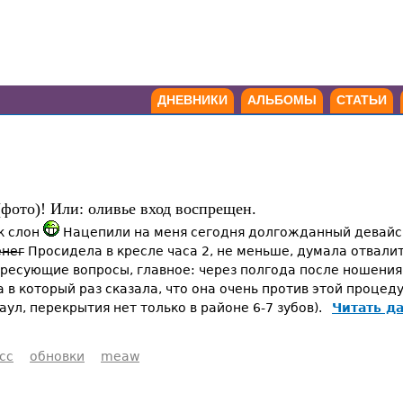
ДНЕВНИКИ
АЛЬБОМЫ
СТАТЬИ
ото)! Или: оливье вход воспрещен.
к слон
Нацепили на меня сегодня долгожданный девайс -
енег
Просидела в кресле часа 2, не меньше, думала отвалитс
ересующие вопросы, главное: через полгода после ношения 
 в который раз сказала, что она очень против этой процеду
аул, перекрытия нет только в районе 6-7 зубов).
Читать д
сс
обновки
meaw