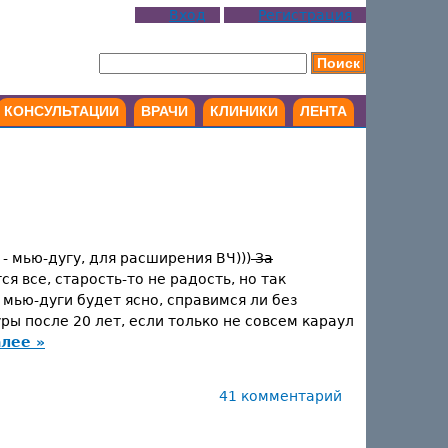
Вход
Регистрация
КОНСУЛЬТАЦИИ
ВРАЧИ
КЛИНИКИ
ЛЕНТА
 мью-дугу, для расширения ВЧ)))
За
я все, старость-то не радость, но так
мью-дуги будет ясно, справимся ли без
ры после 20 лет, если только не совсем караул
алее »
41 комментарий