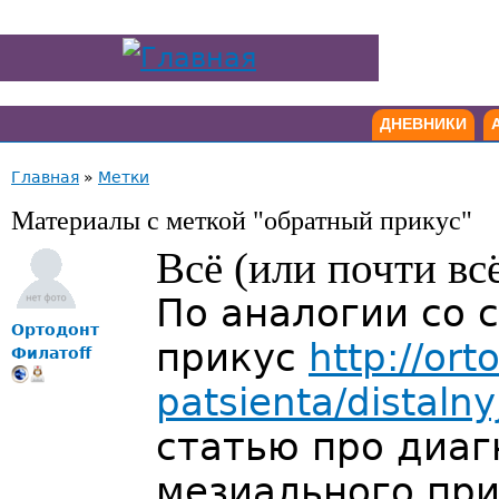
ДНЕВНИКИ
Главная
»
Метки
Материалы с меткой "обратный прикус"
Всё (или почти вс
По аналогии со 
Ортодонт
прикус
http://ort
Филатоff
patsienta/distalny
статью про диаг
мезиального при