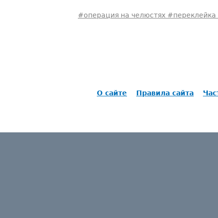
#операция на челюстях #переклейка
О сайте
Правила сайта
Час