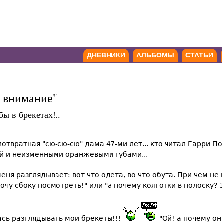
ДНЕВНИКИ
АЛЬБОМЫ
СТАТЬИ
е внимание"
бы в брекетах!..
приотвратная "сю-сю-сю" дама 47-ми лет... кто читал Гарри 
й и неизменными оранжевыми губами...
ня разглядывает: вот что одета, во что обута. При чем не п
очу сбоку посмотреть!" или "а почему колготки в полоску? З
ась разглядывать мои брекеты!!!
"Ой! а почему он