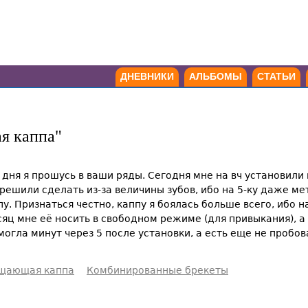
ДНЕВНИКИ
АЛЬБОМЫ
СТАТЬИ
я каппа"
 дня я прошусь в ваши ряды. Сегодня мне на вч установил
 решили сделать из-за величины зубов, ибо на 5-ку даже ме
 Признаться честно, каппу я боялась больше всего, ибо нап
сяц мне её носить в свободном режиме (для привыкания), а
могла минут через 5 после установки, а есть еще не пробо
щающая каппа
Комбинированные брекеты