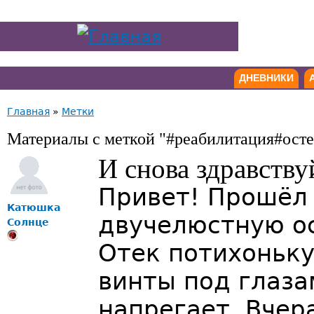
ДНЕВНИКИ
Главная
»
Метки
Материалы с меткой "#реабилитация#ост
И снова здравствуй
Привет! Прошёл 
Катюшка
двучелюстную о
Солнце
Отек потихоньку
винты под глаза
напрегает. Вчер