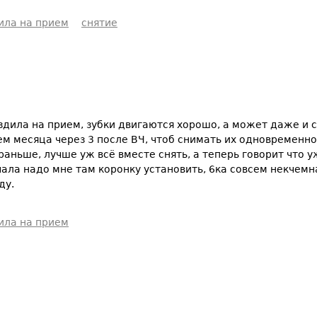
ила на прием
снятие
здила на прием, зубки двигаются хорошо, а может даже и с
ем месяца через 3 после ВЧ, чтоб снимать их одновременно, 
раньше, лучше уж всё вместе снять, а теперь говорит что у
чала надо мне там коронку установить, 6ка совсем некчем
ду.
ила на прием