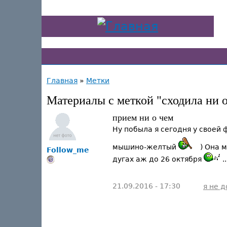
Главная
»
Метки
Материалы с меткой "сходила ни 
прием ни о чем
Ну побыла я сегодня у своей 
мышино-желтый
) Она м
Follow_me
дугах аж до 26 октября
.
21.09.2016 - 17:30
я не 