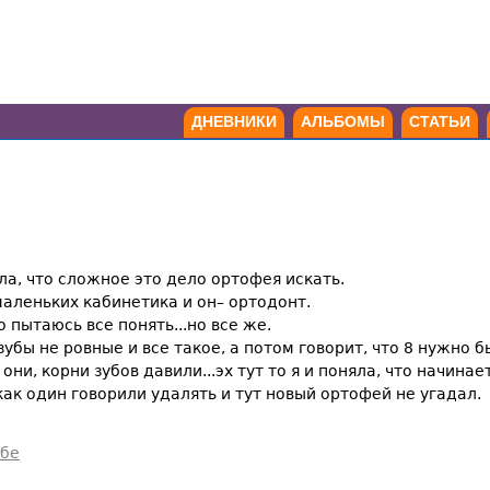
ДНЕВНИКИ
АЛЬБОМЫ
СТАТЬИ
ла, что сложное это дело ортофея искать.
маленьких кабинетика и он– ортодонт.
 пытаюсь все понять...но все же.
убы не ровные и все такое, а потом говорит, что 8 нужно б
они, корни зубов давили...эх тут то я и поняла, что начинае
 как один говорили удалять и тут новый ортофей не угадал.
ебе