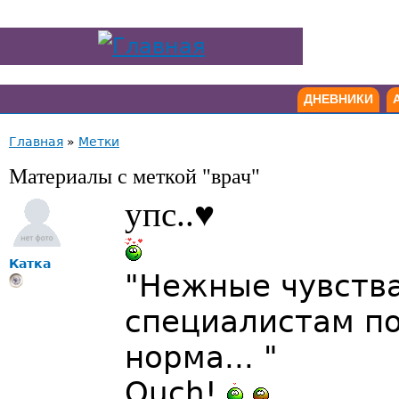
ДНЕВНИКИ
Главная
»
Метки
Материалы с меткой "врач"
упс..♥
Катка
"Нежные чувства
специалистам п
норма... "
Ouch!