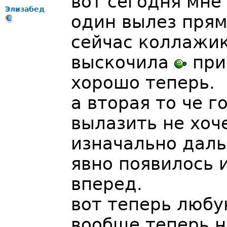
вот сегодня мне 
Элизабед
один вылез прям
сейчас коллажик
выскочила
при
хорошо теперь.
а вторая то че г
вылазить не хоче
изначально даль
явно появилось 
вперед.
вот теперь любу
вообще теперь н