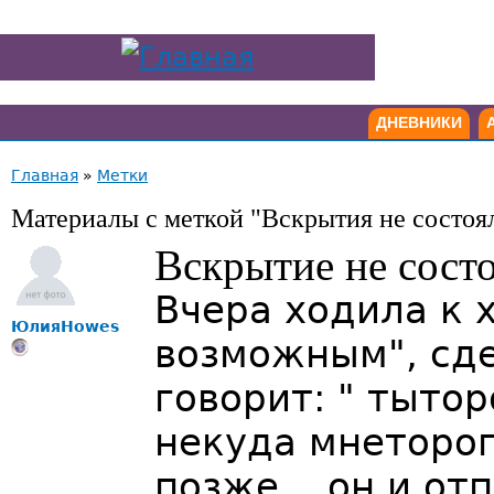
ДНЕВНИКИ
Главная
»
Метки
Материалы с меткой "Вскрытия не состоя
Вскрытие не состо
Вчера ходила к 
ЮлияHowes
возможным", сде
говорит: " тытор
некуда мнетороп
позже... он и от