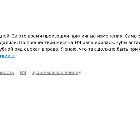
ней. За это время произошли приличные изменения. Самые г
даляли. По прошествии месяца НЧ расширилась, зубы встали
убной ряд съехал вправо. Я знаю, что так должно быть при
алее »
нность
НЧ
зубы вылезли вперед