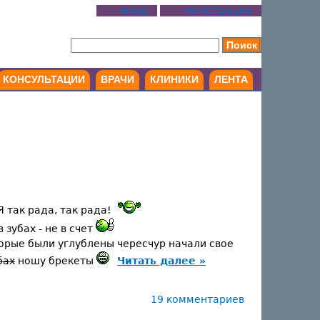
Вход
Регистрация
КОНСУЛЬТАЦИИ
ВРАЧИ
КЛИНИКИ
ЛЕНТА
 так рада, так рада!
зубах - не в счет
торые были углублены чересчур начали свое
бах
ношу брекеты
Читать далее »
19 комментариев