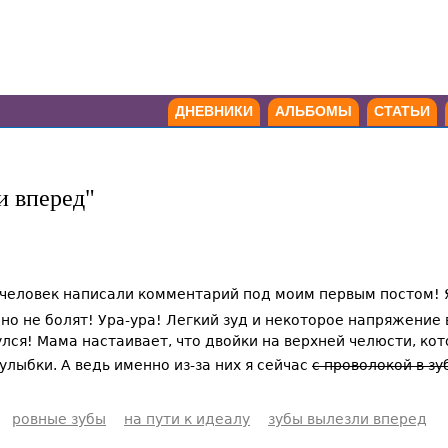
ДНЕВНИКИ
АЛЬБОМЫ
СТАТЬИ
и вперед"
7 человек написали комментарий под моим первым постом! Я
о не болят! Ура-ура! Легкий зуд и некоторое напряжение в 
улся! Мама настаивает, что двойки на верхней челюсти, ко
лыбки. А ведь именно из-за них я сейчас
с проволокой в зу
ровные зубы
на пути к идеалу
зубы вылезли вперед