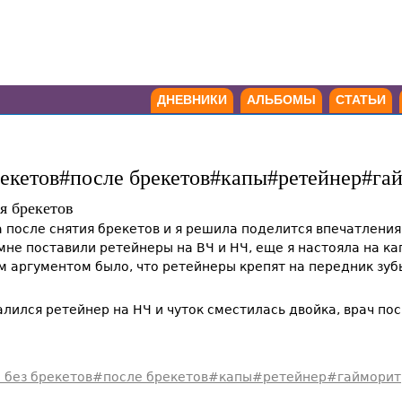
ДНЕВНИКИ
АЛЬБОМЫ
СТАТЬИ
брекетов#после брекетов#капы#ретейнер#га
я брекетов
а после снятия брекетов и я решила поделится впечатления
 мне поставили ретейнеры на ВЧ и НЧ, еще я настояла на кап
м аргументом было, что ретейнеры крепят на передник зубы,
лился ретейнер на НЧ и чуток сместилась двойка, врач пос
а без брекетов#после брекетов#капы#ретейнер#гайморит