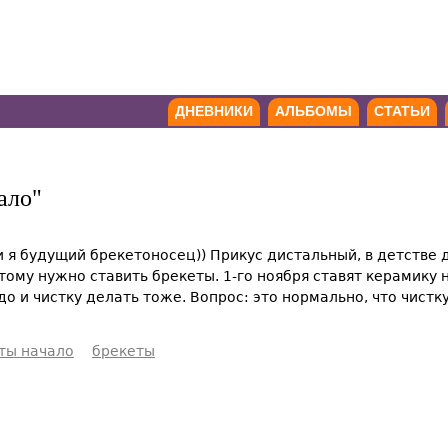
ДНЕВНИКИ
АЛЬБОМЫ
СТАТЬИ
ало"
и я будущий брекетоносец)) Прикус дистальный, в детстве д
ому нужно ставить брекеты. 1-го ноября ставят керамику на
до и чистку делать тоже. Вопрос: это нормально, что чистк
ты начало
брекеты