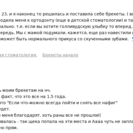
 23. и я наконец то решилась и поставила себе брекеты. ( 
одила меня к ортодонту (еще в детской стоматологии) и та
ально. т.е. если вы хотите голливудскую улыбку то вперед,
ередь. Мы с мамой подумали, кажется, еще раз навестили о
е может быть нормального прикуса со скученными зубами.
ая стоматология.
Брекеты начало
ь моим брекетам на нч.
факт, что это все на 1,5 года.
что "Если что-можно всегда пойти и снять все нафиг"
удет.
 меня благодарят, хоть раны все не прошли((
валась - так щека попала на эти места и Аааа чуть не запл
но прям.