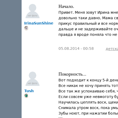
Начало.
Привет. Меня зовут Ирина мне
довольно таки давно, Мама св
IrinaSunShine
прикус правильный и все норм
дальше и не задерживайте оч
правда я вроде поняла что н
05.08.2014 - 00:58
детск
Покорность...
Вот подходит к концу 5-й ден
Все никак не хочу принять тот 
Tush
Все так же успокаиваю себя, 
Если совсем уже невмоготу б
Научилась цеплять воск, щеки
Снимала утром воск, пока умы
Зубы ноют, при нажатии боль