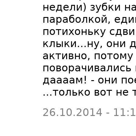
недели) зубки н
параболкой, еди
потихоньку сдви
клыки...ну, они 
активно, потому 
поворачивались п
даааам! - они п
...только вот не
26.10.2014 - 11: