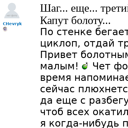
Шаг... еще... трет
Капут болоту...
CHevryk
По стенке бегае
циклоп, отдай тр
Привет болотны
малым!
Чет фо
время напоминае
сейчас плюхнетс
да еще с разбегу
чтоб всех окатил
я когда-нибудь 