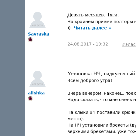
Девять месяцев. Тяги.
На крайнем приёме полторы не
))
Читать далее »
Savraska
24.08.2017 - 19:32
#элас
Установка НЧ, надкусочный
Всем доброго утра!
alishka
Вчера вечером, наконец, поех
Надо сказать, что мне очень 
На клыки ВЧ поставили крючки
место).
На НЧ установили брекеты (ду
верхними брекетами, уже то