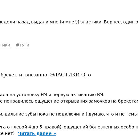
дели назад выдали мне (и мне!)) эластики. Вернее, один э
тики
#тяги
 брекет, и, внезапно, ЭЛАСТИКИ О_о
ала на установку НЧ и первую активацию ВЧ.
не понравилось ощущение открывания замочков на брекетах
, дальние зубы пока не подключили ( думаю, что и нет смыс
га от левой 4 до 5 правой). ощущений болезненных особо н
же нет)
Читать далее »