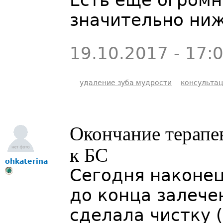
Есть еще огромн
значительно ни
19.10.2017 - 17:
удаление зуба мудрости
консульта
Окончание терапев
к БС
ohkaterina
Сегодня наконец
до конца залече
сделала чистку 