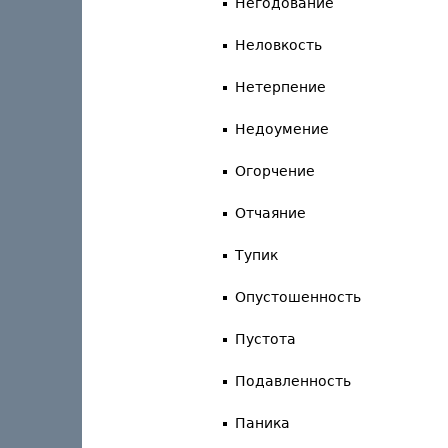
Негодование
Неловкость
Нетерпение
Недоумение
Огорчение
Отчаяние
Тупик
Опустошенность
Пустота
Подавленность
Паника