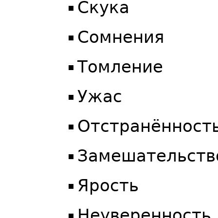
Скука
Сомнения
Томление
Ужас
Отстранённост
Замешательств
Ярость
Неуверенность